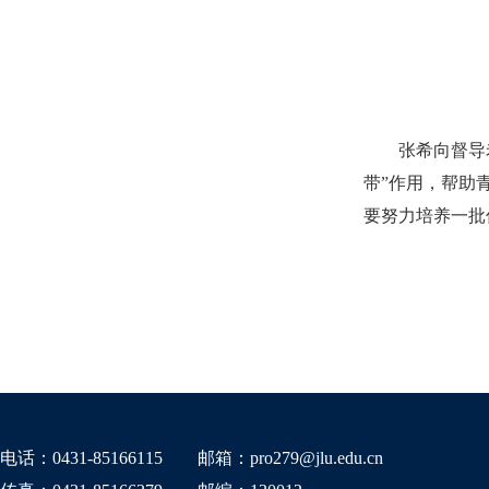
张希向督导老师
带”作用，帮助
要努力培养一批
电话：0431-85166115
邮箱：pro279@jlu.edu.cn