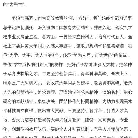
的“大先生”。
姜治莹强调，作为高等教育的“第一方阵”，我们始终牢记习近平
总书记殷切嘱托、深入贯彻全国教育大会精神，并融入进、落实到学
校事业发展全过程、各方面。一要坚持立德树人，培育时代新人。全
校上下要从黄大年同志的感人事迹中，汲取思想精华和道德精髓，彰
显“为学、为事、为人”的担当，传承“学为人师，行为世范”的传统，
争做“学生成长的引路人”的榜样，把好苗子培养成参天大树，把金种
子孕育成栋梁之才。二要坚持创新驱动，勇攀科学高峰。全校上下，
特别是广大科研人员，要以黄大年同志为榜样，发扬勇攀高峰、敢为
人先的创新精神，追求真理、严谨治学的求实精神，淡泊名利、潜心
研究的奉献精神，集智攻关、团结协作的协同精神，为助力实现高水
平科技自立自强，做出吉大贡献。三要坚持引育并举，打造人才高
地。要大力培养和造就黄大年式优秀教师，建设一支高素质、专业
化、创新型的教师队伍。要健全人才引育机制，完善人才评价体系，